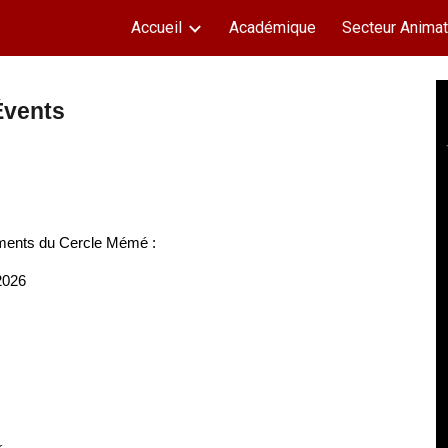
Accueil
Académique
Secteur Animat
ip to main content
Skip to navigat
Évents
ements du Cercle Mémé :
2026