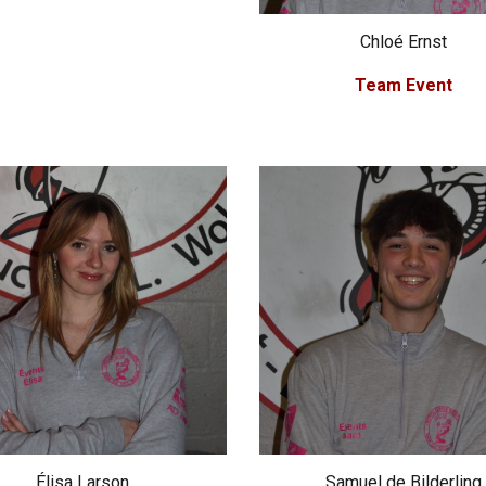
Chloé Ernst
Team Event
Élisa Larson
Samuel de Bilderling