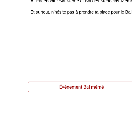
Facebook : Ski-Mémé et Bal des Médecins-Mém
Et surtout, n’hésite pas à prendre ta place pour le Ba
Événement Bal mémé