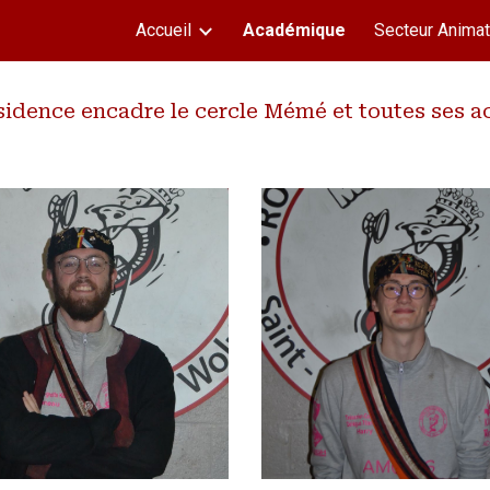
Accueil
Académique
Secteur Animat
ip to main content
Skip to navigat
sidence encadre le cercle Mémé et toutes ses ac