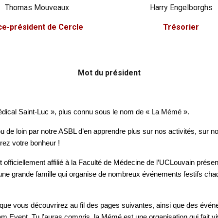
Thomas Mouveaux
Harry Engelborghs
ce-p
résident de Cercle
Trésorier
Mot du président
Médical Saint-Luc », plus connu sous le nom de « La Mémé ».
 de loin par notre ASBL d’en apprendre plus sur nos activités, sur nos
erez votre bonheur !
 officiellement affilié à la Faculté de Médecine de l’UCLouvain prése
est une grande famille qui organise de nombreux événements festifs ch
ue vous découvrirez au fil des pages suivantes, ainsi que des événe
m Event. Tu l’auras compris, la Mémé est une organisation qui fait v