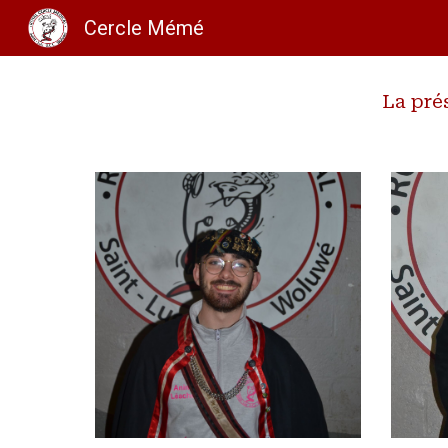
Cercle Mémé
Sk
La pré